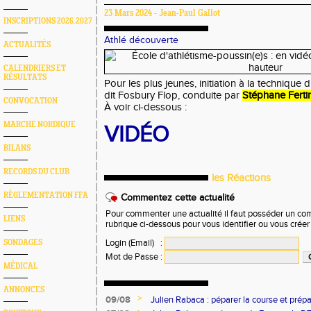
23 Mars 2024 - Jean-Paul Gallot
INSCRIPTIONS 2026.2027
Athlé découverte
ACTUALITÉS
CALENDRIERS ET
RÉSULTATS
Pour les plus jeunes, initiation à la technique
dit Fosbury Flop, conduite par
Stéphane Ferti
CONVOCATION
À voir ci-dessous :
MARCHE NORDIQUE
VIDÉO
BILANS
RECORDS DU CLUB
les Réactions
RÈGLEMENTATION FFA
Commentez cette actualité
Pour commenter une actualité il faut posséder un compt
LIENS
rubrique ci-dessous pour vous identifier ou vous crée
Login (Email)
:
SONDAGES
Mot de Passe
:
MÉDICAL
ANNONCES
>
09/08
Julien Rabaca : péparer la course et prép