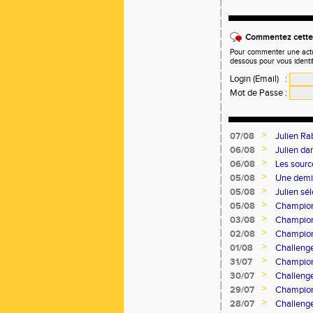
Commentez cette 
Pour commenter une actual
dessous pour vous identi
Login (Email)
:
Mot de Passe
:
>
07/08
Julien Ra
>
06/08
Julien d
>
06/08
Les sourc
>
05/08
Une demi-
>
05/08
Julien sé
>
05/08
Championn
>
03/08
Champion
>
02/08
Champion
>
01/08
Challeng
>
31/07
Champion
>
30/07
Challeng
>
29/07
Champion
>
28/07
Challeng