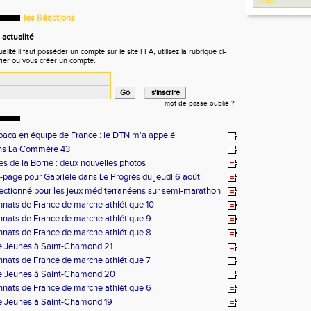
les Réactions
actualité
ité il faut posséder un compte sur le site FFA, utilisez la rubrique ci-
fier ou vous créer un compte.
|
mot de passe oublié ?
baca en équipe de France : le DTN m'a appelé
ans La Commère 43
es de la Borne : deux nouvelles photos
page pour Gabrièle dans Le Progrès du jeudi 6 août
lectionné pour les jeux méditerranéens sur semi-marathon
ats de France de marche athlétique 10
nats de France de marche athlétique 9
nats de France de marche athlétique 8
e Jeunes à Saint-Chamond 21
nats de France de marche athlétique 7
e Jeunes à Saint-Chamond 20
nats de France de marche athlétique 6
e Jeunes à Saint-Chamond 19