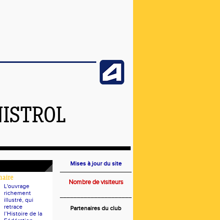
NISTROL
Mises à jour du site
naire
Nombre de visiteurs
L'ouvrage
richement
_____________________
illustré, qui
retrace
Partenaires du club
l’Histoire de la