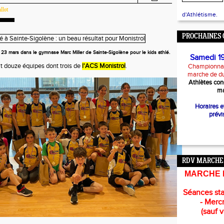
llot
d'Athlétisme.
PROCHAINES 
23 mars dans le gymnase Marc Miller de Sainte-Sigolène pour le kids athlé.
Samedi 1
it douze équipes dont trois de
l'ACS Monistrol
.
Championnat
marche de d
Athlètes con
ma
Horaires 
prévi
RDV MARCHE
MARCHE 
Séances sta
- Mercr
(sauf 