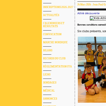
24 Mars 2024 - Jean-Paul Ga
INSCRIPTIONS 2026.2027
Athlé découverte
ACTUALITÉS
CALENDRIERS ET
Bonnes conditions samedi 
RÉSULTATS
Six clubs présents, so
CONVOCATION
MARCHE NORDIQUE
BILANS
RECORDS DU CLUB
RÈGLEMENTATION FFA
LIENS
SONDAGES
MÉDICAL
ANNONCES