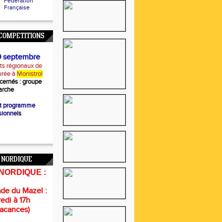
Fédération
Française
COMPETITIONS
9 septembre
s régionaux de
urée à
Monistrol
cernés :
groupe
rche
et programme
sionnel
s
 NORDIQUE
NORDIQUE :
de du Mazel :
edi à 17h
vacances)