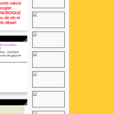
ortie nature
 onglet
 NORDIQUE
eu de rdv et
de départ.
de nouveaux
6
plus...rubrique
onne de gauche