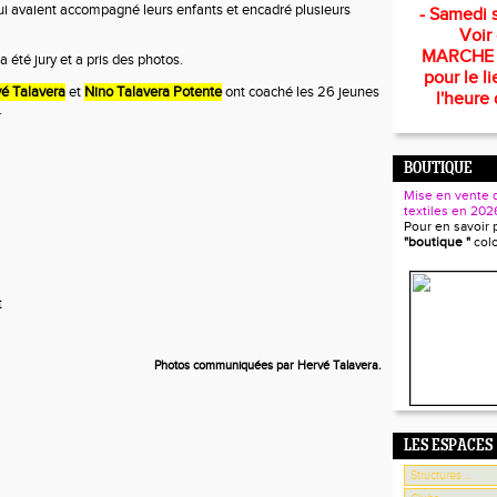
ui avaient accompagné leurs enfants et encadré plusieurs
- Samedi s
Voir
MARCHE
a été jury et a pris des photos.
pour le li
é Talavera
et
Nino Talavera Potente
ont coaché les 26 jeunes
l'heure 
.
BOUTIQUE
Mise en vente 
textiles en 202
Pour en savoir 
"boutique "
col
t
Photos communiquées par Hervé Talavera.
LES ESPACES