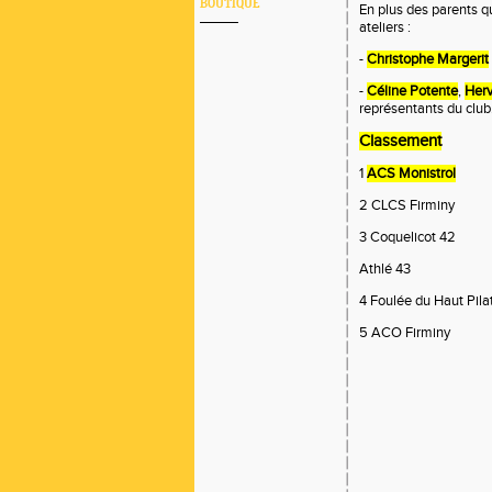
BOUTIQUE
En plus des parents q
ateliers :
-
Christophe Margerit
-
Céline Potente
,
Herv
représentants du club
Classement
1
ACS Monistrol
2 CLCS Firminy
3 Coquelicot 42
Athlé 43
4 Foulée du Haut Pila
5 ACO Firminy