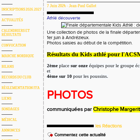
7 Juin 2024 - Jean-Paul Gallot
INSCRIPTIONS 2026.2027
Athlé découverte
ACTUALITÉS
CALENDRIERS ET
Une collection de photos de la finale départe
RÉSULTATS
1er juin à Andrézieux.
Photos saisies au début de la compétition.
CONVOCATION
Résultats du Kids athlé pour l'ACS
MARCHE NORDIQUE
2ème
place
sur onze
équipes pour le groupe éc
BILANS
et
4ème sur 10
pour les poussins.
RECORDS DU CLUB
RÈGLEMENTATION FFA
PHOTOS
LIENS
communiquées par
Christophe Margerit
SONDAGES
MÉDICAL
les Réactions
ANNONCES
Commentez cette actualité