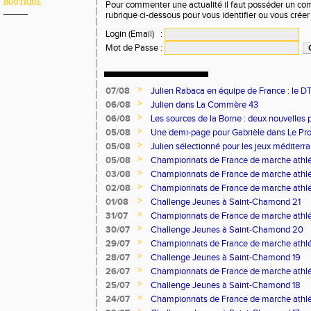
BOUTIQUE
Pour commenter une actualité il faut posséder un compt
rubrique ci-dessous pour vous identifier ou vous crée
Login (Email)
:
Mot de Passe
:
>
07/08
Julien Rabaca en équipe de France : le D
>
06/08
Julien dans La Commère 43
>
06/08
Les sources de la Borne : deux nouvelles 
>
05/08
Une demi-page pour Gabrièle dans Le Pro
>
05/08
Julien sélectionné pour les jeux méditer
>
05/08
Championnats de France de marche athlé
>
03/08
Championnats de France de marche athlé
>
02/08
Championnats de France de marche athlé
>
01/08
Challenge Jeunes à Saint-Chamond 21
>
31/07
Championnats de France de marche athlé
>
30/07
Challenge Jeunes à Saint-Chamond 20
>
29/07
Championnats de France de marche athlé
>
28/07
Challenge Jeunes à Saint-Chamond 19
>
26/07
Championnats de France de marche athlé
>
25/07
Challenge Jeunes à Saint-Chamond 18
>
24/07
Championnats de France de marche athlé