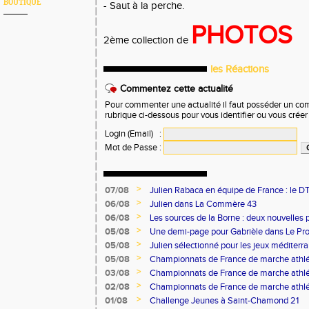
BOUTIQUE
- Saut à la perche.
PHOTOS
2ème collection de
les Réactions
Commentez cette actualité
Pour commenter une actualité il faut posséder un compt
rubrique ci-dessous pour vous identifier ou vous crée
Login (Email)
:
Mot de Passe
:
>
07/08
Julien Rabaca en équipe de France : le D
>
06/08
Julien dans La Commère 43
>
06/08
Les sources de la Borne : deux nouvelles 
>
05/08
Une demi-page pour Gabrièle dans Le Pro
>
05/08
Julien sélectionné pour les jeux méditer
>
05/08
Championnats de France de marche athlé
>
03/08
Championnats de France de marche athlé
>
02/08
Championnats de France de marche athlé
>
01/08
Challenge Jeunes à Saint-Chamond 21