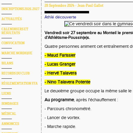
28 Septembre 2024 - Jean-Paul Gallot
INSCRIPTIONS 2026.2027
Athlé découverte
ACTUALITÉS
CALENDRIERS ET
Vendredi soir 27 septembre au Monteil le prem
RÉSULTATS
d'Athlétisme-Poussin(e)s.
CONVOCATION
Quatre personnes animent cet entraînement du
MARCHE NORDIQUE
- Maud Farissier
BILANS
- Lucas Granger
- Hervé Talavera
RECORDS DU CLUB
- Nino Talavera Potente
RÈGLEMENTATION FFA
Le deuxième groupe occupe la même salle le 
LIENS
Au programme
, après l'échauffement :
SONDAGES
- Parcours chronométré.
MÉDICAL
- Lancer de vortex.
ANNONCES
- Marche rapide.