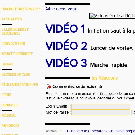
Athlé découverte
INSCRIPTIONS 2026.2027
ACTUALITÉS
VIDÉO 1
Initiation saut à la
CALENDRIERS ET
RÉSULTATS
VIDÉO 2
CONVOCATION
Lancer de vortex
MARCHE NORDIQUE
VIDÉO 3
Marche rapide
BILANS
RECORDS DU CLUB
les Réactions
RÈGLEMENTATION FFA
Commentez cette actualité
Pour commenter une actualité il faut posséder un compt
LIENS
rubrique ci-dessous pour vous identifier ou vous crée
SONDAGES
Login (Email)
:
Mot de Passe
:
MÉDICAL
ANNONCES
>
09/08
Julien Rabaca : péparer la course et prép