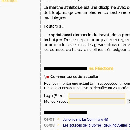
BOUTIQUE
La marche athlétique est une discipline avec d
doit toujours garder un pied en contact avec le
faut intégrer.
Toutefois…
…
le sprint aussi demande du travail, de la per
technique
. Dès le départ pour placer et régler 
pour tout le reste aussi les gestes doivent êtr
les courses de haies, disciplines très exigeant
les Réactions
Commentez cette actualité
Pour commenter une actualité il faut posséder un compt
rubrique ci-dessous pour vous identifier ou vous crée
Login (Email)
:
Mot de Passe
:
>
06/08
Julien dans La Commère 43
>
06/08
Les sources de la Borne : deux nouvelles 