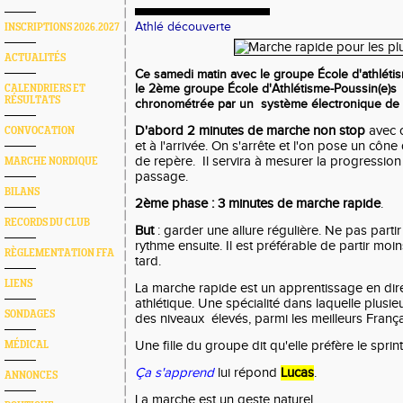
Athlé découverte
INSCRIPTIONS 2026.2027
ACTUALITÉS
Ce samedi matin avec le groupe École d'athléti
le 2ème groupe École d'Athlétisme-Poussin(e)s 
CALENDRIERS ET
RÉSULTATS
chronométrée par un système électronique de
D'abord 2 minutes de marche non stop
avec c
CONVOCATION
et à l'arrivée. On s'arrête et l'on pose un cô
de repère. Il servira à mesurer la progression
MARCHE NORDIQUE
passage.
BILANS
2ème phase : 3 minutes de marche rapide
.
RECORDS DU CLUB
But
: garder une allure régulière. Ne pas partir
rythme ensuite. Il est préférable de partir moin
RÈGLEMENTATION FFA
tard.
LIENS
La marche rapide est un apprentissage en dir
athlétique. Une spécialité dans laquelle plusie
SONDAGES
des niveaux élevés, parmi les meilleurs França
Une fille du groupe dit qu'elle préfère le sprin
MÉDICAL
Ç
a s'apprend
lui répond
Lucas
.
ANNONCES
La marche est un geste naturel.