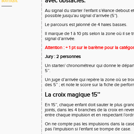
avec obstacles.
BOUTIQUE
Au signal du starter l’enfant s’élance debout et
possible jusqu’au signal d’arrivée (5’’).
Le parcours est jalonné de 4 haies basses.
Il marque de 1 à 10 pts selon la zone où il s
signal d’arrivée.
Attention : + 1 pt sur le barème pour la catégo
Jury : 2 personnes
Un starter/ chronométreur qui donne le départ
5’’.
Un juge d’arrivée qui repère la zone où se tr
des 5’’ ; et note le score sur la fiche de perf
La croix magique 15’’
En 15’’, chaque enfant doit sauter le plus gra
joints, dans les 4 branches de la croix en reve
entre chaque impulsion et en respectant l’ord
On ne compte pas les impulsions dans la case
pas l’impulsion si l’enfant se trompe de case.