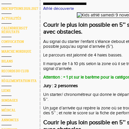
Athlé découverte
INSCRIPTIONS 2026.2027
ACTUALITÉS
Courir le plus loin possible en 5’’
CALENDRIERS ET
avec obstacles.
RÉSULTATS
Au signal du starter l’enfant s’élance debout et
CONVOCATION
possible jusqu’au signal d’arrivée (5’’).
MARCHE NORDIQUE
Le parcours est jalonné de 4 haies basses.
BILANS
Il marque de 1 à 10 pts selon la zone où il s
signal d’arrivée.
RECORDS DU CLUB
Attention : + 1 pt sur le barème pour la catégo
RÈGLEMENTATION FFA
Jury : 2 personnes
LIENS
Un starter/ chronométreur qui donne le départ
5’’.
SONDAGES
Un juge d’arrivée qui repère la zone où se tr
MÉDICAL
des 5’’ ; et note le score sur la fiche de perf
ANNONCES
Courir le plus loin possible en 5’’