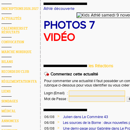
Athlé découverte
INSCRIPTIONS 2026.2027
ACTUALITÉS
PHOTOS 7
CALENDRIERS ET
RÉSULTATS
VIDÉO
CONVOCATION
MARCHE NORDIQUE
BILANS
les Réactions
RECORDS DU CLUB
Commentez cette actualité
Pour commenter une actualité il faut posséder un compt
RÈGLEMENTATION FFA
rubrique ci-dessous pour vous identifier ou vous crée
LIENS
Login (Email)
:
Mot de Passe
:
SONDAGES
MÉDICAL
>
06/08
Julien dans La Commère 43
ANNONCES
>
06/08
Les sources de la Borne : deux nouvelles 
>
05/08
Une demi-page pour Gabrièle dans Le Pro