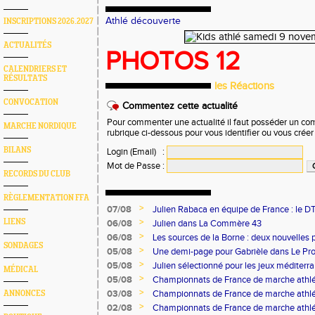
Athlé découverte
INSCRIPTIONS 2026.2027
ACTUALITÉS
PHOTOS 12
CALENDRIERS ET
RÉSULTATS
les Réactions
CONVOCATION
Commentez cette actualité
Pour commenter une actualité il faut posséder un compt
MARCHE NORDIQUE
rubrique ci-dessous pour vous identifier ou vous crée
BILANS
Login (Email)
:
Mot de Passe
:
RECORDS DU CLUB
RÈGLEMENTATION FFA
>
07/08
Julien Rabaca en équipe de France : le D
>
LIENS
06/08
Julien dans La Commère 43
>
06/08
Les sources de la Borne : deux nouvelles 
SONDAGES
>
05/08
Une demi-page pour Gabrièle dans Le Pro
>
05/08
Julien sélectionné pour les jeux méditer
MÉDICAL
>
05/08
Championnats de France de marche athlé
>
03/08
Championnats de France de marche athlé
ANNONCES
>
02/08
Championnats de France de marche athlé