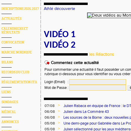
Athlé découverte
INSCRIPTIONS 2026.2027
ACTUALITÉS
CALENDRIERS ET
VIDÉO 1
RÉSULTATS
CONVOCATION
VIDÉO 2
MARCHE NORDIQUE
les Réactions
BILANS
Commentez cette actualité
Pour commenter une actualité il faut posséder un compt
RECORDS DU CLUB
rubrique ci-dessous pour vous identifier ou vous crée
Login (Email)
:
RÈGLEMENTATION FFA
Mot de Passe
:
LIENS
SONDAGES
>
07/08
Julien Rabaca en équipe de France : le D
>
06/08
Julien dans La Commère 43
MÉDICAL
>
06/08
Les sources de la Borne : deux nouvelles 
ANNONCES
>
05/08
Une demi-page pour Gabrièle dans Le Pro
>
05/08
Julien sélectionné pour les jeux méditer