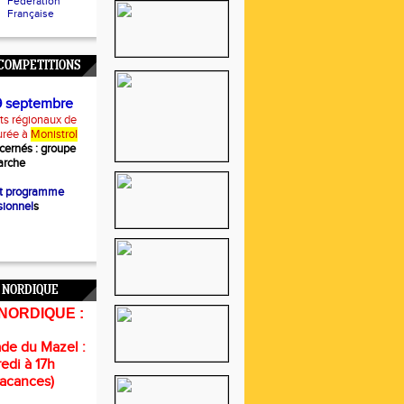
Fédération
Française
COMPETITIONS
9 septembre
s régionaux de
urée à
Monistrol
cernés :
groupe
rche
et programme
sionnel
s
 NORDIQUE
NORDIQUE :
de du Mazel :
edi à 17h
vacances)