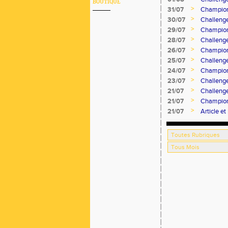
BOUTIQUE
>
31/07
Champion
>
30/07
Challeng
>
29/07
Champion
>
28/07
Challeng
>
26/07
Champion
>
25/07
Challeng
>
24/07
Champion
>
23/07
Challeng
>
21/07
Challeng
>
21/07
Champion
>
21/07
Article e
Progrès