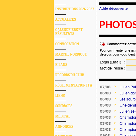
Athlé découverte
INSCRIPTIONS 2026.2027
ACTUALITÉS
PHOTO
CALENDRIERS ET
RÉSULTATS
Commentez cette 
CONVOCATION
Pour commenter une actual
MARCHE NORDIQUE
dessous pour vous identi
Login (Email)
:
BILANS
Mot de Passe
:
RECORDS DU CLUB
RÈGLEMENTATION FFA
>
07/08
Julien Ra
>
06/08
Julien d
LIENS
>
06/08
Les sourc
>
05/08
Une demi-
SONDAGES
>
05/08
Julien sé
MÉDICAL
>
05/08
Championn
>
03/08
Champion
ANNONCES
>
02/08
Champion
>
01/08
Challeng