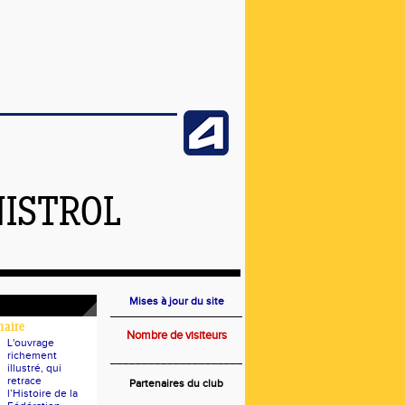
NISTROL
Mises à jour du site
naire
Nombre de visiteurs
L'ouvrage
richement
_____________________
illustré, qui
retrace
Partenaires du club
l’Histoire de la