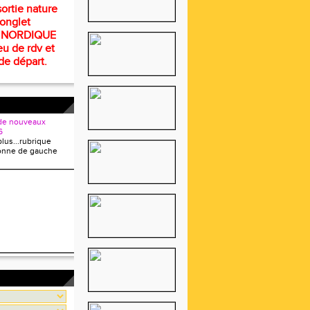
ortie nature
 onglet
 NORDIQUE
eu de rdv et
de départ.
de nouveaux
6
plus...rubrique
onne de gauche