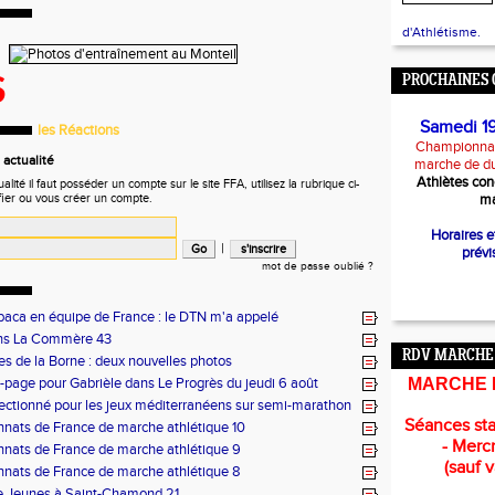
d'Athlétisme.
S
PROCHAINES 
Samedi 1
les Réactions
Championnat
actualité
marche de d
Athlètes con
ité il faut posséder un compte sur le site FFA, utilisez la rubrique ci-
fier ou vous créer un compte.
ma
Horaires 
|
prévi
mot de passe oublié ?
baca en équipe de France : le DTN m'a appelé
ans La Commère 43
RDV MARCHE
es de la Borne : deux nouvelles photos
page pour Gabrièle dans Le Progrès du jeudi 6 août
MARCHE 
lectionné pour les jeux méditerranéens sur semi-marathon
Séances sta
ats de France de marche athlétique 10
- Mercr
nats de France de marche athlétique 9
(sauf 
nats de France de marche athlétique 8
e Jeunes à Saint-Chamond 21