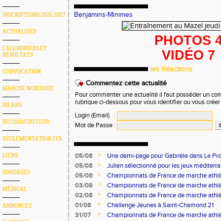
Benjamins-Minimes
INSCRIPTIONS 2026.2027
ACTUALITÉS
P
HOTOS 
CALENDRIERS ET
V
IDÉO 7
RÉSULTATS
les Réactions
CONVOCATION
Commentez cette actualité
MARCHE NORDIQUE
Pour commenter une actualité il faut posséder un compt
rubrique ci-dessous pour vous identifier ou vous crée
BILANS
Login (Email)
:
RECORDS DU CLUB
Mot de Passe
:
RÈGLEMENTATION FFA
>
05/08
Une demi-page pour Gabrièle dans Le Pro
LIENS
>
05/08
Julien sélectionné pour les jeux méditer
SONDAGES
>
05/08
Championnats de France de marche athlé
>
03/08
Championnats de France de marche athlé
MÉDICAL
>
02/08
Championnats de France de marche athlé
>
01/08
Challenge Jeunes à Saint-Chamond 21
ANNONCES
>
31/07
Championnats de France de marche athlé