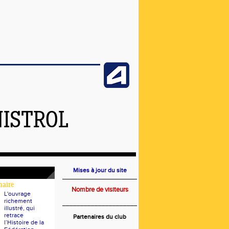
NISTROL
Mises à jour du site
naire
Nombre de visiteurs
L'ouvrage
richement
_____________________
illustré, qui
retrace
Partenaires du club
l’Histoire de la