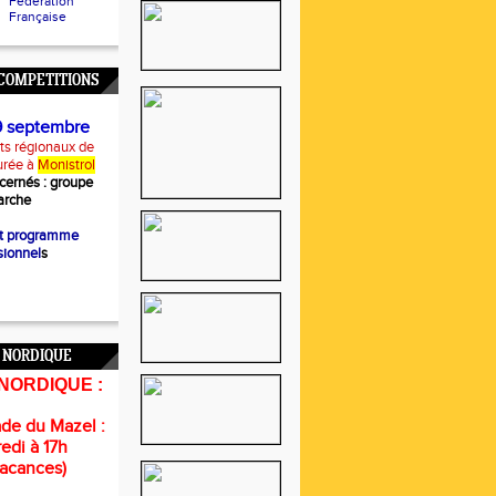
Fédération
Française
COMPETITIONS
9 septembre
s régionaux de
urée à
Monistrol
cernés :
groupe
rche
et programme
sionnel
s
 NORDIQUE
NORDIQUE :
de du Mazel :
edi à 17h
vacances)