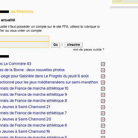
les Réactions
actualité
ité il faut posséder un compte sur le site FFA, utilisez la rubrique ci-
fier ou vous créer un compte.
|
mot de passe oublié ?
ans La Commère 43
es de la Borne : deux nouvelles photos
page pour Gabrièle dans Le Progrès du jeudi 6 août
lectionné pour les jeux méditerranéens sur semi-marathon
ats de France de marche athlétique 10
nats de France de marche athlétique 9
nats de France de marche athlétique 8
e Jeunes à Saint-Chamond 21
nats de France de marche athlétique 7
e Jeunes à Saint-Chamond 20
nats de France de marche athlétique 6
e Jeunes à Saint-Chamond 19
nats de France de marche athlétique 5