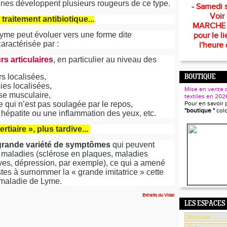
nes développent plusieurs rougeurs de ce type.
- Samedi s
Voir
traitement antibiotique...
MARCHE
Lyme peut évoluer vers une forme dite
pour le li
aractérisée par :
l'heure 
rs articulaires
, en particulier au niveau des
s localisées,
BOUTIQUE
ies localisées,
Mise en vente 
se musculaire,
textiles en 202
ue qui n’est pas soulagée par le repos,
Pour en savoir 
"boutique "
col
 hépatite ou une inflammation des yeux, etc.
ertiaire », plus tardive...
grande variété de symptômes
qui peuvent
 maladies (sclérose en plaques, maladies
es, dépression, par exemple), ce qui a amené
stes à surnommer la « grande imitatrice » cette
 maladie de Lyme.
Extraits du Vidal
LES ESPACES