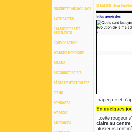
28 Mai 2026 - Jean-Paul Gal
INSCRIPTIONS 2026.2027
infos générales
ACTUALITÉS
CALENDRIERS ET
RÉSULTATS
CONVOCATION
MARCHE NORDIQUE
BILANS
RECORDS DU CLUB
RÈGLEMENTATION FFA
LIENS
inaperçue et n’app
SONDAGES
En quelques jou
MÉDICAL
...cette rougeur 
claire au centre
ANNONCES
plusieurs centimè