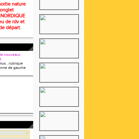
ortie nature
 onglet
 NORDIQUE
eu de rdv et
de départ.
de nouveaux
6
plus...rubrique
onne de gauche