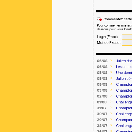
Commentez cette 
Pour commenter une actual
dessous pour vous identi
Login (Email)
:
Mot de Passe
:
>
06/08
Julien d
>
06/08
Les sourc
>
05/08
Une demi-
>
05/08
Julien sé
>
05/08
Championn
>
03/08
Champion
>
02/08
Champion
>
01/08
Challeng
>
31/07
Champion
>
30/07
Challeng
>
29/07
Champion
>
28/07
Challeng
>
26/07
Champion