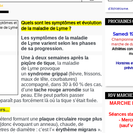
lot
d'Athlétisme.
PROCHAINES 
Quels sont les symptômes et évolution
de la maladie de Lyme ?
Samedi 1
Les symptômes de la maladie
Championnat
de Lyme varient selon les phases
marche de d
de sa progression.
Athlètes con
ma
Une à deux semaines après la
piqûre de tique
, la maladie
Horaires 
prévi
de Lyme provoque
un
syndrome grippal
(fièvre, frissons,
maux de tête, courbatures)
accompagné, dans 30 à 60 % des cas,
d’une
tache rouge arrondie
sur la
peau. Elle peut parfois passer
RDV MARCHE
araît pas forcément là où la tique s’était fixée.
MARCHE 
rs...
Séances sta
s’étend formant une
plaque circulaire rouge plus
- Mercr
(donc évoquant un anneau), chaude, de
(sauf 
tres de diamètre : c’est l’«
érythème migrans
».