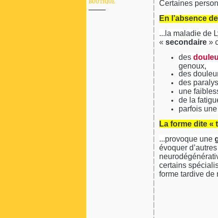
BOUTIQUE
Certaines person
En l’absence de 
...la maladie de 
«
secondaire
» c
des
douleu
genoux,
des douleur
des paralys
une faibles
de la fatig
parfois une
La forme dite « t
...provoque une
évoquer d’autres
neurodégénérativ
certains spéciali
forme tardive de