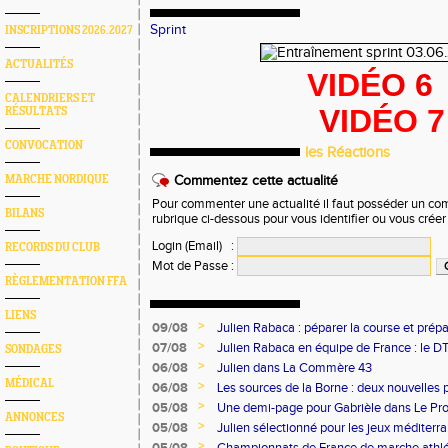
Sprint
INSCRIPTIONS 2026.2027
ACTUALITÉS
VIDÉ
O 6
CALENDRIERS ET
V
IDÉO 7
RÉSULTATS
CONVOCATION
les Réactions
MARCHE NORDIQUE
Commentez cette actualité
Pour commenter une actualité il faut posséder un compt
BILANS
rubrique ci-dessous pour vous identifier ou vous crée
Login (Email)
:
RECORDS DU CLUB
Mot de Passe
:
RÈGLEMENTATION FFA
LIENS
>
09/08
Julien Rabaca : péparer la course et prép
>
07/08
Julien Rabaca en équipe de France : le D
SONDAGES
>
06/08
Julien dans La Commère 43
MÉDICAL
>
06/08
Les sources de la Borne : deux nouvelles 
>
05/08
Une demi-page pour Gabrièle dans Le Pro
ANNONCES
>
05/08
Julien sélectionné pour les jeux méditer
>