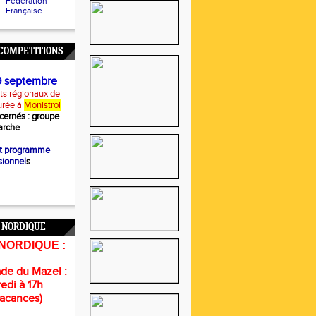
Fédération
Française
COMPETITIONS
9 septembre
s régionaux de
urée à
Monistrol
cernés :
groupe
rche
et programme
sionnel
s
 NORDIQUE
NORDIQUE :
de du Mazel :
edi à 17h
vacances)