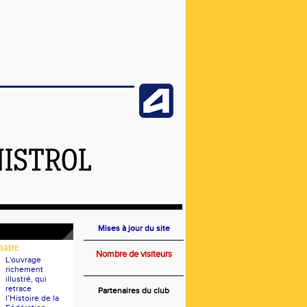
NISTROL
Mises à jour du site
naire
Nombre de visiteurs
L'ouvrage
richement
_____________________
illustré, qui
retrace
Partenaires du club
l’Histoire de la