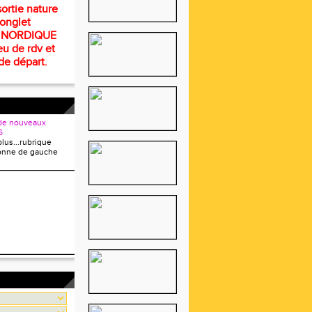
ortie nature
 onglet
 NORDIQUE
eu de rdv et
de départ.
de nouveaux
6
plus...rubrique
onne de gauche