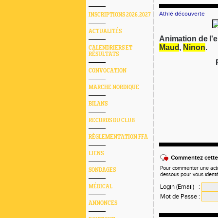
Athlé découverte
INSCRIPTIONS 2026.2027
ACTUALITÉS
Animation de l'
Maud
,
Ninon
.
CALENDRIERS ET
RÉSULTATS
CONVOCATION
MARCHE NORDIQUE
BILANS
RECORDS DU CLUB
RÈGLEMENTATION FFA
LIENS
Commentez cette 
Pour commenter une actual
SONDAGES
dessous pour vous identi
Login (Email)
:
MÉDICAL
Mot de Passe
:
ANNONCES