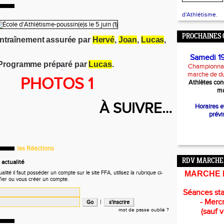
d'Athlétisme.
PROCHAINES 
entraînement assurée par
Hervé
,
Joan
,
Lucas
,
Samedi 1
Programme préparé par
Lucas
.
Championnat
marche de d
PHOTOS 1
Athlètes con
ma
À SUIVRE…
Horaires 
prévi
les Réactions
RDV MARCHE
actualité
ité il faut posséder un compte sur le site FFA, utilisez la rubrique ci-
MARCHE 
fier ou vous créer un compte.
Séances sta
- Mercr
|
mot de passe oublié ?
(sauf 