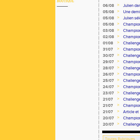
BOUTIQUE
>
06/08
Julien d
>
05/08
Une demi-
>
05/08
Julien sé
>
05/08
Championn
>
03/08
Champion
>
02/08
Champion
>
01/08
Challeng
>
31/07
Champion
>
30/07
Challeng
>
29/07
Champion
>
28/07
Challeng
>
26/07
Champion
>
25/07
Challeng
>
24/07
Champion
>
23/07
Challeng
>
21/07
Challeng
>
21/07
Champion
>
21/07
Article e
Progrès
>
20/07
Champion
>
20/07
Challeng