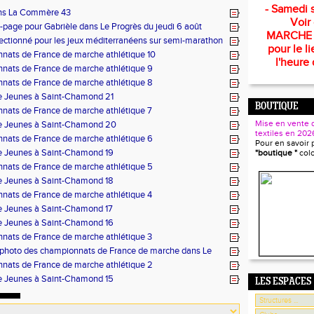
- Samedi s
ans La Commère 43
Voir
page pour Gabrièle dans Le Progrès du jeudi 6 août
MARCHE
lectionné pour les jeux méditerranéens sur semi-marathon
pour le li
ats de France de marche athlétique 10
l'heure 
nats de France de marche athlétique 9
nats de France de marche athlétique 8
e Jeunes à Saint-Chamond 21
BOUTIQUE
nats de France de marche athlétique 7
Mise en vente 
e Jeunes à Saint-Chamond 20
textiles en 202
nats de France de marche athlétique 6
Pour en savoir 
e Jeunes à Saint-Chamond 19
"boutique "
col
nats de France de marche athlétique 5
e Jeunes à Saint-Chamond 18
nats de France de marche athlétique 4
e Jeunes à Saint-Chamond 17
e Jeunes à Saint-Chamond 16
nats de France de marche athlétique 3
t photo des championnats de France de marche dans Le
nats de France de marche athlétique 2
e Jeunes à Saint-Chamond 15
LES ESPACES