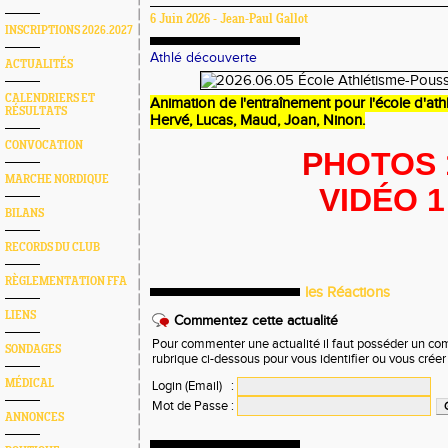
6 Juin 2026 - Jean-Paul Gallot
INSCRIPTIONS 2026.2027
Athlé découverte
ACTUALITÉS
CALENDRIERS ET
Animation de l'entraînement pour l'école d'athl
RÉSULTATS
Hervé, Lucas, Maud, Joan, Ninon.
CONVOCATION
P
HOTOS 
MARCHE NORDIQUE
V
IDÉO 1
BILANS
RECORDS DU CLUB
RÈGLEMENTATION FFA
les Réactions
LIENS
Commentez cette actualité
Pour commenter une actualité il faut posséder un compt
SONDAGES
rubrique ci-dessous pour vous identifier ou vous crée
MÉDICAL
Login (Email)
:
Mot de Passe
:
ANNONCES