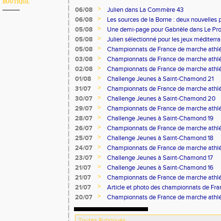
BOUTIQUE
>
06/08
Julien dans La Commère 43
>
06/08
Les sources de la Borne : deux nouvelles 
>
05/08
Une demi-page pour Gabrièle dans Le Pro
>
05/08
Julien sélectionné pour les jeux méditer
>
05/08
Championnats de France de marche athlé
>
03/08
Championnats de France de marche athlé
>
02/08
Championnats de France de marche athlé
>
01/08
Challenge Jeunes à Saint-Chamond 21
>
31/07
Championnats de France de marche athlé
>
30/07
Challenge Jeunes à Saint-Chamond 20
>
29/07
Championnats de France de marche athlé
>
28/07
Challenge Jeunes à Saint-Chamond 19
>
26/07
Championnats de France de marche athlé
>
25/07
Challenge Jeunes à Saint-Chamond 18
>
24/07
Championnats de France de marche athlé
>
23/07
Challenge Jeunes à Saint-Chamond 17
>
21/07
Challenge Jeunes à Saint-Chamond 16
>
21/07
Championnats de France de marche athlé
>
21/07
Article et photo des championnats de Fr
Progrès
>
20/07
Championnats de France de marche athlé