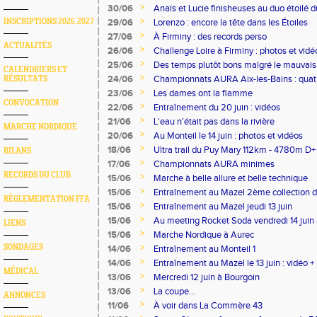
>
30/06
Anaïs et Lucie finisheuses au duo étoilé 
>
INSCRIPTIONS 2026.2027
29/06
Lorenzo : encore la tête dans les Étoiles
>
27/06
À Firminy : des records perso
ACTUALITÉS
>
26/06
Challenge Loire à Firminy : photos et vidé
>
25/06
Des temps plutôt bons malgré le mauvai
CALENDRIERS ET
>
24/06
Championnats AURA Aix-les-Bains : quat
RÉSULTATS
>
23/06
Les dames ont la flamme
CONVOCATION
>
22/06
Entraînement du 20 juin : vidéos
>
21/06
L'eau n'était pas dans la rivière
MARCHE NORDIQUE
>
20/06
Au Monteil le 14 juin : photos et vidéos
>
18/06
Ultra trail du Puy Mary 112km - 4780m D+
BILANS
>
17/06
Championnats AURA minimes
RECORDS DU CLUB
>
15/06
Marche à belle allure et belle technique
>
15/06
Entraînement au Mazel 2ème collection 
RÈGLEMENTATION FFA
>
15/06
Entraînement au Mazel jeudi 13 juin
>
15/06
Au meeting Rocket Soda vendredi 14 juin 
LIENS
>
15/06
Marche Nordique à Aurec
>
SONDAGES
14/06
Entraînement au Monteil 1
>
14/06
Entraînement au Mazel le 13 juin : vidéo +
MÉDICAL
>
13/06
Mercredi 12 juin à Bourgoin
>
13/06
La coupe...
ANNONCES
>
11/06
À voir dans La Commère 43