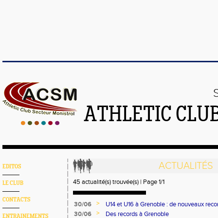
ATHLETIC CLU
ACTUALITÉS
EDITOS
45 actualité(s) trouvée(s) | Page 1/1
LE CLUB
CONTACTS
>
30/06
U14 et U16 à Grenoble : de nouveaux reco
>
30/06
Des records à Grenoble
ENTRAINEMENTS