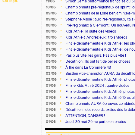
>
11/06
Simon 3ème performance française du 
BOUTIQUE
>
10/06
Championnats pré-régionaux de sprint : de
des objectifs
>
09/06
Championnats de la Loire benjamin(e)s-m
médailles pour le club
>
09/06
Stéphane Assié : aux Pré-régionaux, ça s'
sprinteurs
>
08/06
Pré-régionaux à Clermont : Un nouveau re
>
08/06
Kids Athlé : la suite des vidéos
>
08/06
Kids Athlé à Andrézieux : trois vidéos
>
08/06
Finale départementale Kids Athlé : les ph
>
07/06
Finale départementale Kids Athlé : de no
>
05/06
Pas plus vite, les gars. Pas plus vite !
>
05/06
Décathlon : ils ont fait de belles choses
>
03/06
À lire dans La Commère 43
>
03/06
Bastien vice-champion AURA du décathl
>
02/06
Finale départementale Kids Athlé : photo
>
01/06
Finale Kids Athlé 2024 : quatre vidéos
>
01/06
Finale départementale Kids Athlé: photos
>
01/06
Finale départementale Kids Athlé 1ères p
>
01/06
Championnats AURA épreuves combiné
>
01/06
Décathlon : des records battus dès le déb
>
01/06
ATTENTION, DANGER !
>
01/06
Jeudi 30 mai 2ème partie en photos