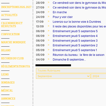
>
28/09
Ce vendredi soir dans le gymnase du Mon
>
INSCRIPTIONS 2026.2027
27/09
Ce vendredi soir dans le gymnase du Mont
>
24/09
En marche
ACTUALITÉS
>
24/09
Pour y voir clair
>
17/09
Lorenzo sur la bonne voie à Dunières
CALENDRIERS ET
>
13/09
Il reste des places disponibles pour les e
RÉSULTATS
>
06/09
Entraînement jeudi 5 septembre 5
CONVOCATION
>
06/09
Entraînement jeudi 5 septembre 4
>
06/09
Entraînement jeudi 5 septembre 3
MARCHE NORDIQUE
>
06/09
Entraînement jeudi 5 septembre 2
>
05/09
Entraînement jeudi 5 septembre 1
BILANS
>
05/09
Réunion du bureau : la 1ère de la saison
RECORDS DU CLUB
>
04/09
Dimanche 8 septembre...
RÈGLEMENTATION FFA
LIENS
SONDAGES
MÉDICAL
ANNONCES