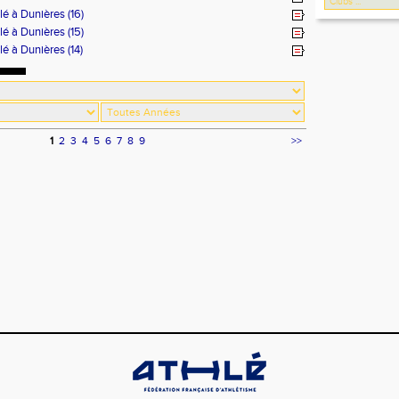
lé à Dunières (16)
lé à Dunières (15)
lé à Dunières (14)
1
2
3
4
5
6
7
8
9
>>