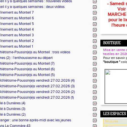
il il y a quelques semaines : nouvelles vidéos
- Samedi s
il il y a quelques semaines : deux vidéos
Voir
aînement au Monteil 7
MARCHE
aînement au Monteil 6
pour le li
aînement au Monteil 5
l'heure 
aînement au Monteil 4
aînement au Monteil 3
aînement au Monteil 2
BOUTIQUE
înement au Monteil 1
Mise en vente 
hlétisme-Poussin(e)s au Monteil : trois vidéos
textiles en 202
nes (2) : l'enthousiasme au départ
Pour en savoir 
"boutique "
col
hlétisme-Poussin(e)s au Monteil (7)
hlétisme-Poussin(e)s au Monteil (6)
hlétisme-Poussin(e)s au Monteil (5)
Athlétisme-Poussin(e)s vendredi 27.02.2026 (4)
Athlétisme-Poussin(e)s vendredi 27.02.2026 (3)
Athlétisme-Poussin(e)s vendredi 27.02.2026 (2)
Athlétisme-Poussin(e)s vendredi 27.02.2026 (1)
lé à Dunières (4)
lé à Dunières (3)
LES ESPACES
lé à Dunières (2)
anger : une bonne après-midi avec les jeunes
dans La Commère 43