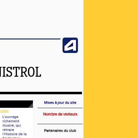
NISTROL
Mises à jour du site
naire
Nombre de visiteurs
L'ouvrage
richement
_____________________
illustré, qui
retrace
Partenaires du club
l’Histoire de la