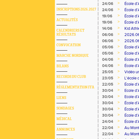
>
24/06
École d'
>
INSCRIPTIONS 2026.2027
24/06
École d'
>
19/06
École d'
ACTUALITÉS
>
19/06
École d'
>
14/06
Kid Athl
CALENDRIERS ET
>
06/06
2026.06
RÉSULTATS
>
06/06
2026.06.
CONVOCATION
>
05/06
École d'
>
05/06
École d'
MARCHE NORDIQUE
>
04/06
École d'
>
04/06
École d'
BILANS
>
25/05
Vidéo un
RECORDS DU CLUB
>
23/05
L'école 
>
22/05
École d'
RÈGLEMENTATION FFA
>
30/04
Ecole d'
>
30/04
Ecole d'
LIENS
>
30/04
École d'
>
SONDAGES
30/04
École d'
>
30/04
École d'
MÉDICAL
>
24/04
École d'
>
22/04
Au Monte
ANNONCES
>
22/04
Au Monte