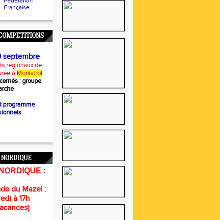
Fédération
Française
COMPETITIONS
9 septembre
s régionaux de
urée à
Monistrol
cernés :
groupe
rche
et programme
sionnel
s
 NORDIQUE
NORDIQUE :
de du Mazel :
edi à 17h
vacances)