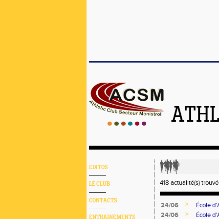
ATHL
EDITOS
418 actualité(s) trouvé
LE CLUB
CONTACTS
>
24/06
École d'
>
24/06
École d'
ENTRAINEMENTS