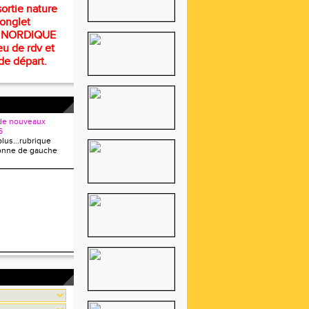
ortie nature
 onglet
 NORDIQUE
eu de rdv et
de départ.
de nouveaux
6
plus...rubrique
onne de gauche