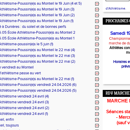
Athlétisme-Poussin(e)s au Monteil le 19 Juin (4 et 5)
d'Athlétisme.
Athlétisme-Poussin(e)s au Monteil le 19 Juin (3)
Athlétisme-Poussin(e)s au Monteil le 19 Juin (2)
Athlétisme-Poussin(e)s au Monteil le 19 Juin (1)
PROCHAINES 
é à Dunières : du soleil et de bonnes perfs
.05 École Athlétisme-Poussin(e)s au Monteil 2
Samedi 1
05 École Athlétisme-Poussin(e)s au Monteil 1
Championnat
marche de d
Athlétisme-poussin(e)s le 5 juin (1)
Athlètes con
Athlétisme-Poussin(e)s au Monteil le 22 mai (4)
ma
Athlétisme-Poussin(e)s au Monteil le 22 mai (3)
Athlétisme-Poussin(e)s au Monteil le 22 mai (2)
Horaires 
prévi
 vendredi au Monteil
d'athlétisme passe au vert
Athlétisme-Poussin(e)s au Monteil le 22 mai (1)
Athlétisme-Poussin(e)s vendredi 24.04.2026 (6)
Athlétisme-Poussin(e)s vendredi 24.04.2026 (5)
RDV MARCHE
Athlétisme vendredi 24 avril (4)
MARCHE 
Athlétisme vendredi 24 avril (3)
Athlétisme vendredi 24 avril (2)
Séances sta
Athlétisme vendredi 24 avril (1)
- Mercr
il, enfin
(sauf 
il, toujours